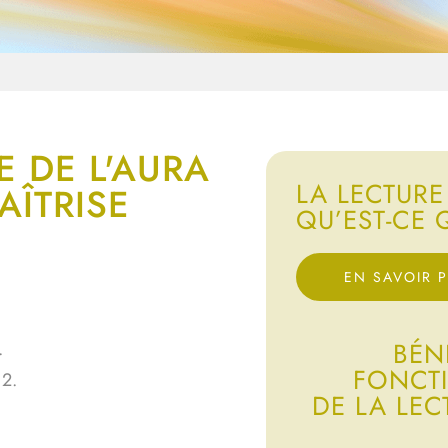
E DE L'AURA
LA LECTURE
AÎTRISE
QU’EST-CE 
EN SAVOIR 
BÉN
.
FONCT
 2.
DE LA LEC