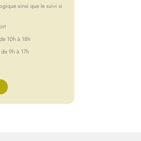
gique ainsi que le suivi si
ort
de 10h à 18h
9h à 17h