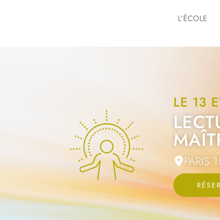
L'ÉCOLE
LE 13 E
LECT
MAÎT
PARIS 1
RÉSE