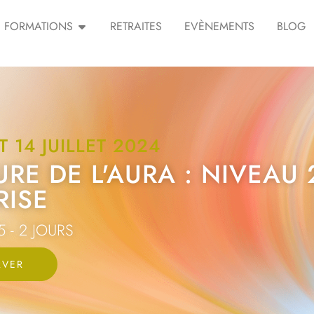
FORMATIONS
RETRAITES
EVÈNEMENTS​
BLOG
T 14 JUILLET 2024
URE DE L'AURA : NIVEAU 
RISE
5 - 2 JOURS
RVER