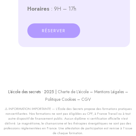
Horaires
: 9H – 17h
RÉSERVER
L’école des secrets • 2025 |
Charte de L’école
–
Mentions Légales
–
Politique Cookies
–
CGV
⚠️ INFORMATION IMPORTANTE — L’École des Secrets propose des formations pratiques
non-certifiantes. Nos formations ne sont pas éligibles au CPF, à France Travail ou à tout
autre dispositif de financement public. Aucun diplôme ni certification officielle n’est
délivré. Le magnétisme, le chamanisme et les thérapies énergétiques ne sont pas des
professions réglementées en France. Une attestation de participation est remise à l’issue
de chaque formation.